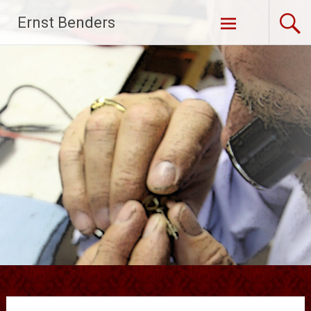
Ga
Ernst Benders
naar
de
inhoud