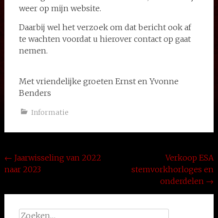
weer op mijn website.
Daarbij wel het verzoek om dat bericht ook af
te wachten voordat u hierover contact op gaat
nemen.
Met vriendelijke groeten Ernst en Yvonne
Benders
Informatie
Bericht
←
Jaarwisseling van 2022
Verkoop ESA
naar 2023
stemvorkhorloges en
navigatie
onderdelen
→
Zoeken