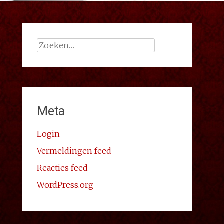
Zoeken
naar:
Meta
Login
Vermeldingen feed
Reacties feed
WordPress.org