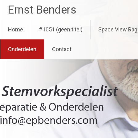
Ga
Ernst Benders
naar
de
inhoud
Home
#1051 (geen titel)
Space View Rag
Onderdelen
Contact