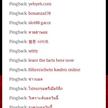
Pingback:
yehyeh.com
Pingback:
bonanza178
Pingback:
slot88 gacor
Pingback:
หวยฮานอย
Pingback:
웹툰 사이트
Pingback:
witty
Pingback:
learn the facts here now
Pingback:
führerschein kaufen online
Pingback:
ข่าวบอล
Pingback:
โปรแกรมพรีเมียร์ลีก
Pingback:
วิเคราะห์บอลวันนี้
Pingback:
ราคาบอลวันนี้