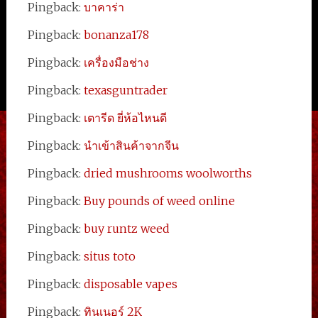
Pingback:
บาคาร่า
Pingback:
bonanza178
Pingback:
เครื่องมือช่าง
Pingback:
texasguntrader
Pingback:
เตารีด ยี่ห้อไหนดี
Pingback:
นำเข้าสินค้าจากจีน
Pingback:
dried mushrooms woolworths
Pingback:
Buy pounds of weed online
Pingback:
buy runtz weed
Pingback:
situs toto
Pingback:
disposable vapes
Pingback:
ทินเนอร์ 2K