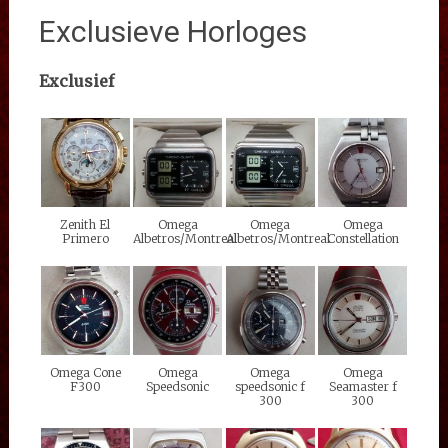
Exclusieve Horloges
Exclusief
Zenith El
Omega
Omega
Omega
Primero
Albetros/Montreal
Albetros/Montreal
Constellation
Omega Cone
Omega
Omega
Omega
F300
Speedsonic
speedsonic f
Seamaster f
300
300