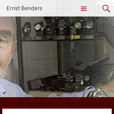
Ga
Ernst Benders
naar
de
inhoud