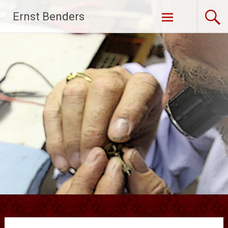
Ga
Ernst Benders
naar
de
inhoud