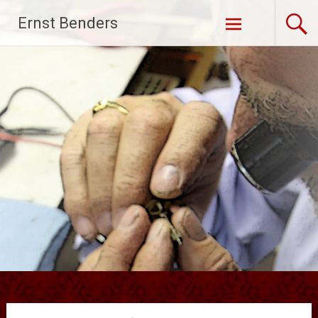
Ga
Ernst Benders
naar
de
inhoud