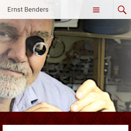
Ga
Ernst Benders
naar
de
inhoud