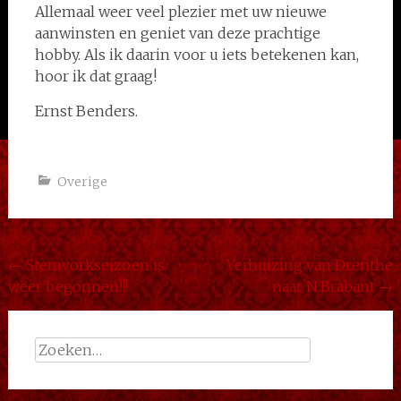
Allemaal weer veel plezier met uw nieuwe
aanwinsten en geniet van deze prachtige
hobby. Als ik daarin voor u iets betekenen kan,
hoor ik dat graag!
Ernst Benders.
Overige
Bericht
←
Stemvorkseizoen is
Verhuizing van Drenthe
weer begonnen!!!
naar N.Brabant
→
navigatie
Zoeken
naar: