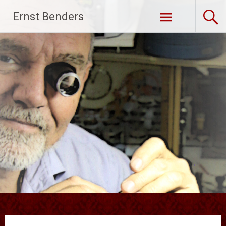
Ga
Ernst Benders
naar
de
inhoud