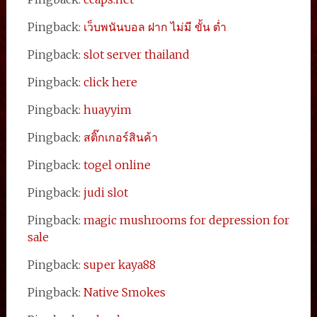
Pingback:
เว็บพนันบอล ฝาก ไม่มี ขั้น ต่ำ
Pingback:
slot server thailand
Pingback:
click here
Pingback:
huayyim
Pingback:
สติ๊กเกอร์สินค้า
Pingback:
togel online
Pingback:
judi slot
Pingback:
magic mushrooms for depression for
sale
Pingback:
super kaya88
Pingback:
Native Smokes