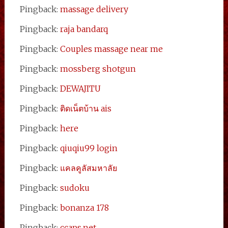
Pingback:
massage delivery
Pingback:
raja bandarq
Pingback:
Couples massage near me
Pingback:
mossberg shotgun
Pingback:
DEWAJITU
Pingback:
ติดเน็ตบ้าน ais
Pingback:
here
Pingback:
qiuqiu99 login
Pingback:
แคลคูลัสมหาลัย
Pingback:
sudoku
Pingback:
bonanza 178
Pingback:
ccaps.net