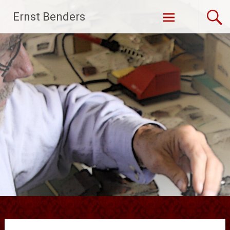
Ga
Ernst Benders
naar
de
inhoud