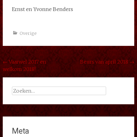
Ernst en Yvonne Benders
Overige
Bericht
←
Vaarwel 2017 en
Beurs van april 2018
→
welkom 2018!
navigatie
Zoeken
naar:
Meta