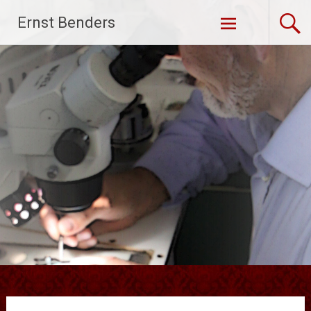
Ga
Ernst Benders
naar
de
inhoud