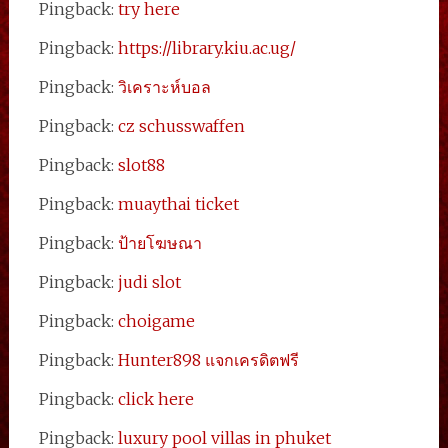
Pingback:
try here
Pingback:
https://library.kiu.ac.ug/
Pingback:
วิเคราะห์บอล
Pingback:
cz schusswaffen
Pingback:
slot88
Pingback:
muaythai ticket
Pingback:
ป้ายโฆษณา
Pingback:
judi slot
Pingback:
choigame
Pingback:
Hunter898 แจกเครดิตฟรี
Pingback:
click here
Pingback:
luxury pool villas in phuket