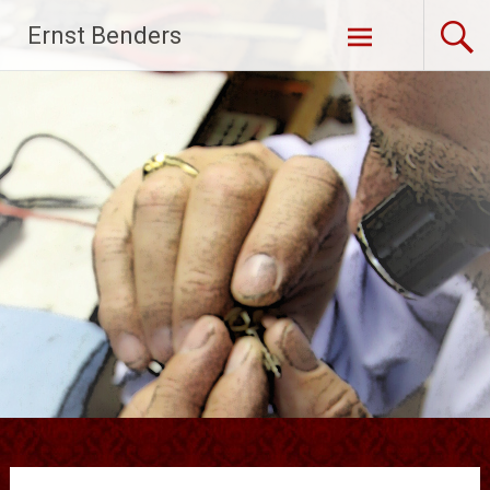
Ga
Ernst Benders
naar
de
inhoud