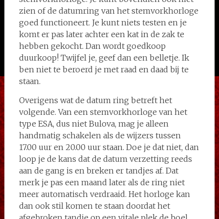
zien of de datumring van het stemvorkhorloge
goed functioneert. Je kunt niets testen en je
komt er pas later achter een kat in de zak te
hebben gekocht. Dan wordt goedkoop
duurkoop! Twijfel je, geef dan een belletje. Ik
ben niet te beroerd je met raad en daad bij te
staan.
Overigens wat de datum ring betreft het
volgende. Van een stemvorkhorloge van het
type ESA, dus niet Bulova, mag je alleen
handmatig schakelen als de wijzers tussen
17.00 uur en 20.00 uur staan. Doe je dat niet, dan
loop je de kans dat de datum verzetting reeds
aan de gang is en breken er tandjes af. Dat
merk je pas een maand later als de ring niet
meer automatisch verdraaid. Het horloge kan
dan ook stil komen te staan doordat het
afgebroken tandje op een vitale plek de boel