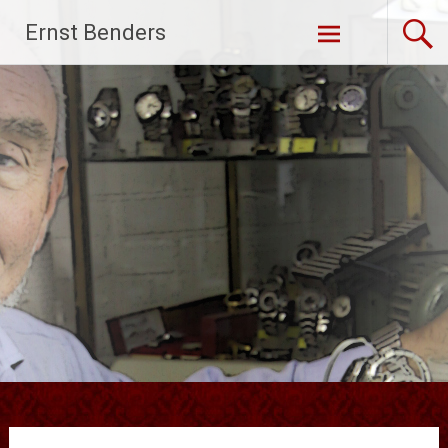
Ga
Ernst Benders
naar
de
inhoud