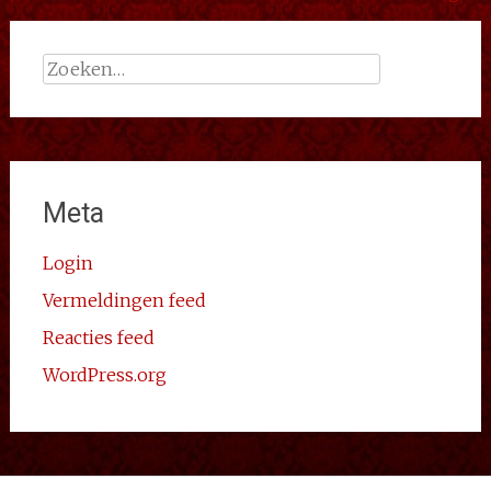
navigatie
Zoeken
naar:
Meta
Login
Vermeldingen feed
Reacties feed
WordPress.org