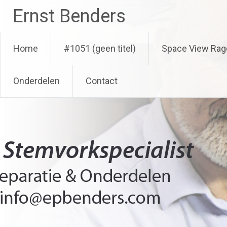
Ga
Ernst Benders
naar
de
inhoud
Home
#1051 (geen titel)
Space View Rag
Onderdelen
Contact