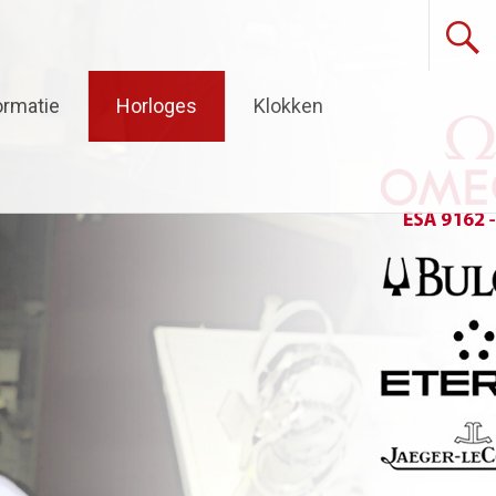
ormatie
Horloges
Klokken