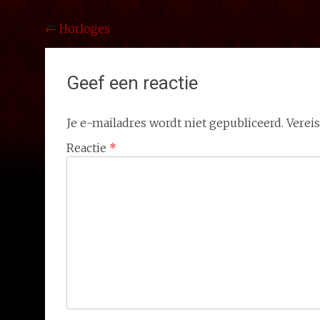
Bericht
←
Horloges
navigatie
Geef een reactie
Je e-mailadres wordt niet gepubliceerd.
Verei
Reactie
*