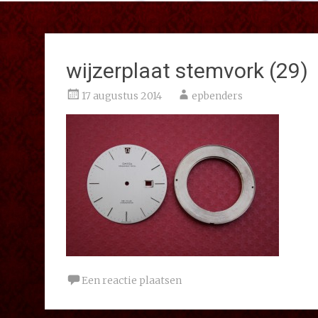
wijzerplaat stemvork (29)
17 augustus 2014
epbenders
Een reactie plaatsen