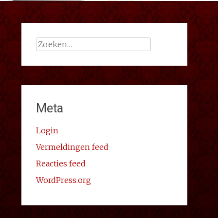
Zoeken
naar:
Meta
Login
Vermeldingen feed
Reacties feed
WordPress.org