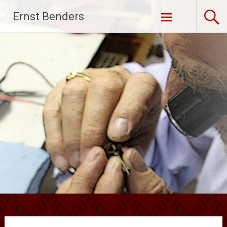
Ga
Ernst Benders
naar
de
inhoud