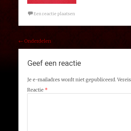
Een reactie plaatsen
Bericht
←
Onderdelen
navigatie
Geef een reactie
Je e-mailadres wordt niet gepubliceerd.
Verei
Reactie
*