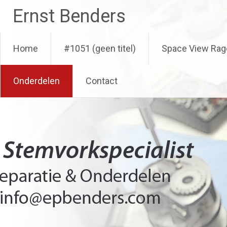
Ga
Ernst Benders
naar
de
inhoud
Home
#1051 (geen titel)
Space View Rag
Onderdelen
Contact