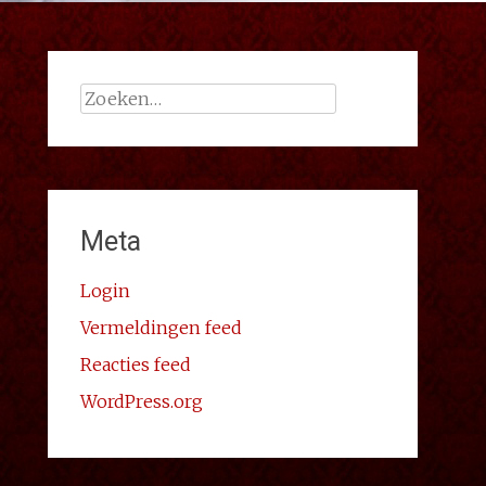
Zoeken
naar:
Meta
Login
Vermeldingen feed
Reacties feed
WordPress.org