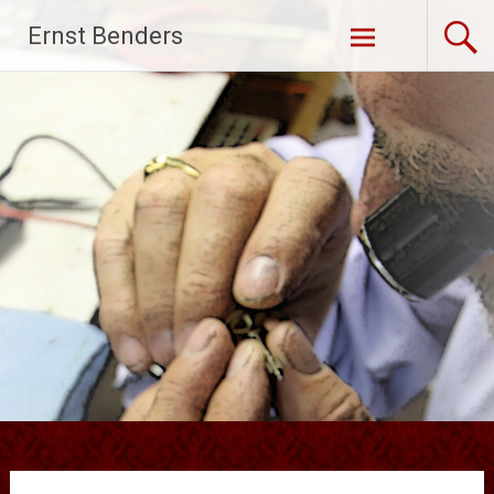
Ga
Ernst Benders
naar
de
inhoud