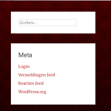
Zoeken
naar:
Meta
Login
Vermeldingen feed
Reacties feed
WordPress.org