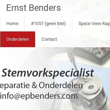
Ga
Ernst Benders
naar
de
inhoud
Home
#1051 (geen titel)
Space View Rag
Onderdelen
Contact