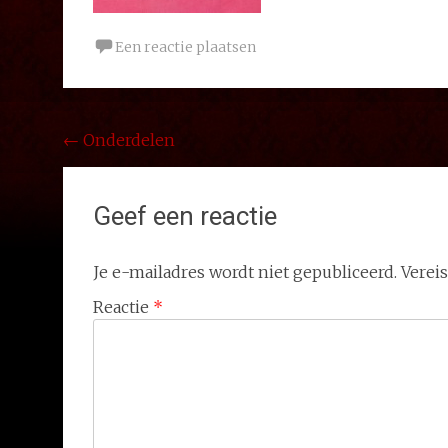
Een reactie plaatsen
Bericht
←
Onderdelen
navigatie
Geef een reactie
Je e-mailadres wordt niet gepubliceerd.
Verei
Reactie
*