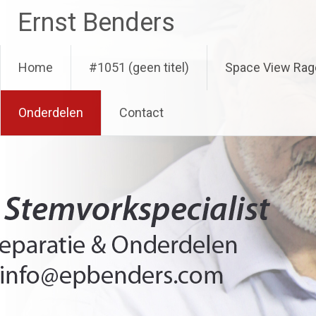
Ga
Ernst Benders
naar
de
inhoud
Home
#1051 (geen titel)
Space View Rag
Onderdelen
Contact