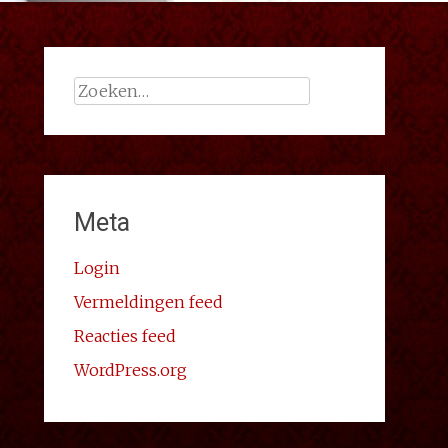
Zoeken
naar:
Meta
Login
Vermeldingen feed
Reacties feed
WordPress.org