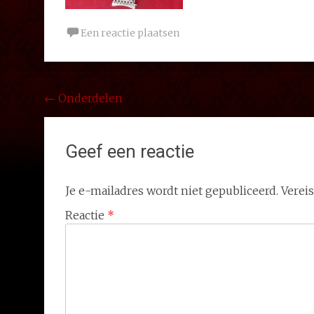
Een reactie plaatsen
Bericht
←
Onderdelen
navigatie
Geef een reactie
Je e-mailadres wordt niet gepubliceerd.
Verei
Reactie
*