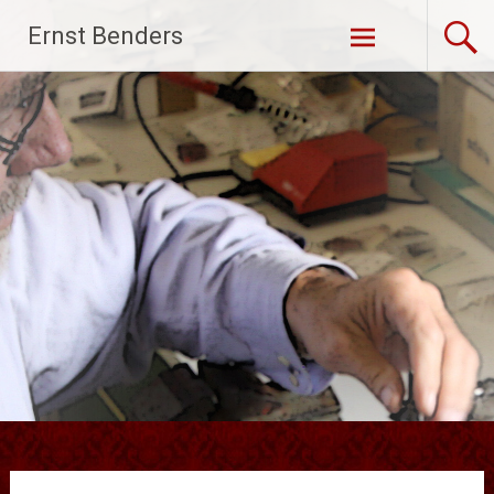
Ga
Ernst Benders
naar
de
inhoud