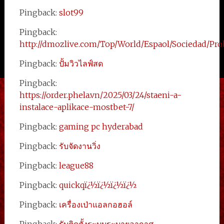
Pingback:
slot99
Pingback:
http://dmozlive.com/Top/World/Espaol/Sociedad/Pr
Pingback:
ปั้มวิวไลฟ์สด
Pingback:
https://order.phela.vn/2025/03/24/staeni-a-
instalace-aplikace-mostbet-7/
Pingback:
gaming pc hyderabad
Pingback:
รับจัดงานวิ่ง
Pingback:
league88
Pingback:
quickqï¿½ï¿½ï¿½ï¿½
Pingback:
เครื่องเป่าแอลกอฮอล์