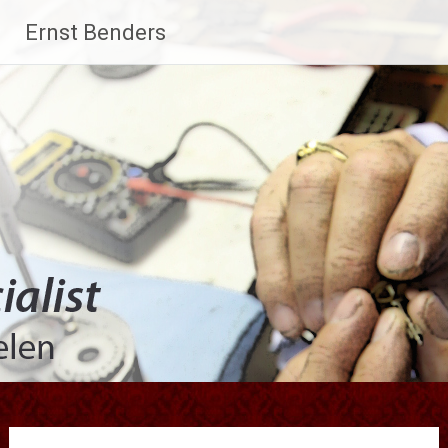
Ga
Ernst Benders
naar
de
inhoud