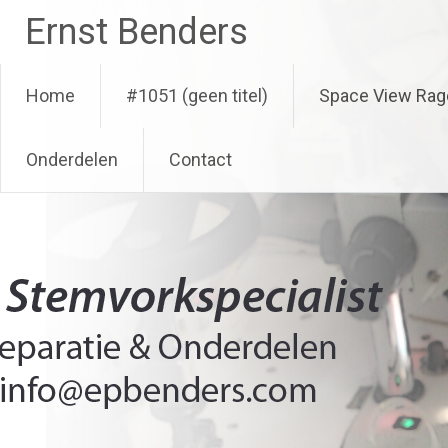
Ga
Ernst Benders
naar
de
inhoud
Home
#1051 (geen titel)
Space View Rag
Onderdelen
Contact