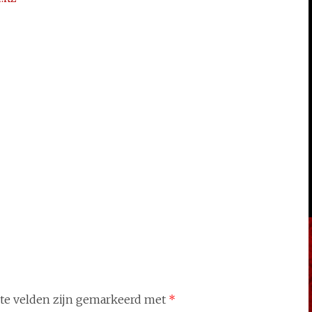
ste velden zijn gemarkeerd met
*