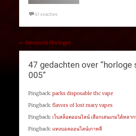
47 reacties
Bericht
←
Stemvork Horloges
navigatie
47 gedachten over “
horloge
005
”
Pingback:
packs disposable thc vape
Pingback:
flavors of lost mary vapes
Pingback:
เว็บสล็อตออนไลน์ เลือกเล่นเกมได้หลา
Pingback:
แทงบอลออนไลน์เกาหลี