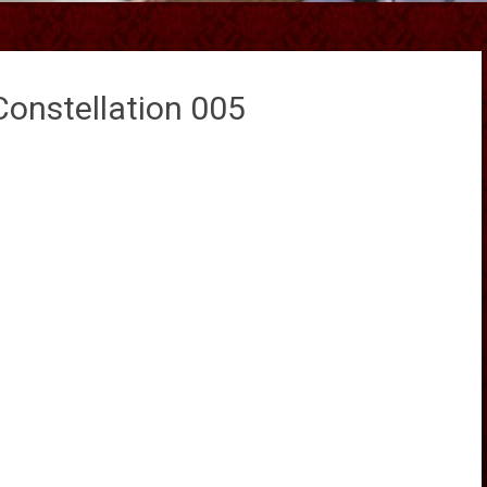
onstellation 005