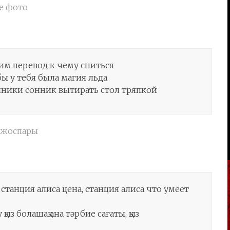
е фото
хим перевод к чему сниться
ы у тебя была магия льда
йники сонник вытирать стол тряпкой
 жоспары
станция алиса цена, станция алиса что умеет
ыз болашақ ана тәрбие сағаты, қыз