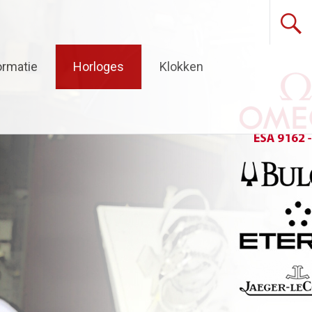
ormatie
Horloges
Klokken