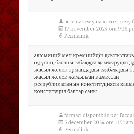
эссе на тему на кого я хоч
17 november 2024 om 9:28 p
Permalink
алюминий мен кремнийдің қосылыстары қа
оқу үшін, баланы сабақ оқуға қызықтырудың 
жасыл желек ормандарды саябақтарды ба
жасыл желек жамылған казакстан
республикасынын конституциясы каша
конституция баптар саны
farmaci disponibile per l'acqu
5 december 2024 om 11:53 am
Permalink