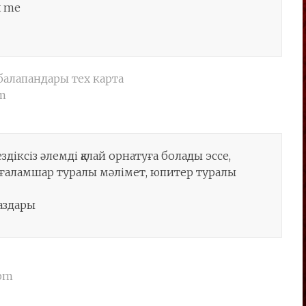
t me
балапандары тех карта
am
здіксіз әлемді қалай орнатуға болады эссе,
ер ғаламшар туралы мәлімет, юпитер туралы
паздары
 pm