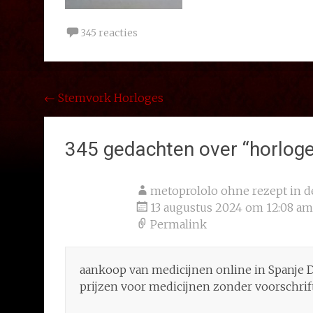
345 reacties
Bericht
←
Stemvork Horloges
navigatie
345 gedachten over “
horlog
metoprololo ohne rezept in 
13 augustus 2024 om 12:08 am
Permalink
aankoop van medicijnen online in Spanje
prijzen voor medicijnen zonder voorschrif