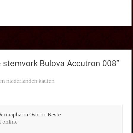
e stemvork Bulova Accutron 008
”
den niederlanden kaufen
 Dermapharm Osorno Beste
t online