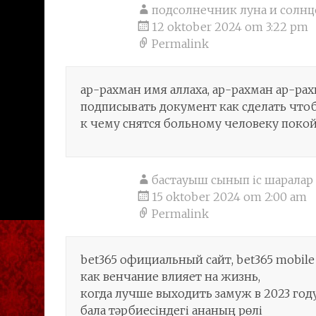
подсолнечник луна и солнц
12 oktober 2024 om 3:22 pm
Permalink
ар-рахман имя аллаха, ар-рахман ар-ра
подписывать документ как сделать чтоб
к чему снятся больному человеку поко
бастауыш сынып іс шаралар
15 oktober 2024 om 2:00 am
Permalink
bet365 официальный сайт, bet365 mobile 
как венчание влияет на жизнь,
когда лучше выходить замуж в 2023 году қ
бала тәрбиесіндегі ананың рөлі