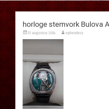
horloge stemvork Bulova 
17 augustus 2014
epbenders