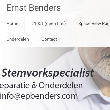
Ga
Ernst Benders
naar
de
inhoud
Home
#1051 (geen titel)
Space View Rag
Onderdelen
Contact