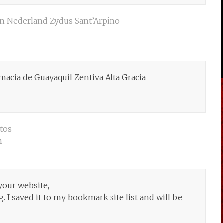
in Nederland Zydus Sant’Arpino
acia de Guayaquil Zentiva Alta Gracia
otos
m
 your website,
g. I saved it to my bookmark site list and will be