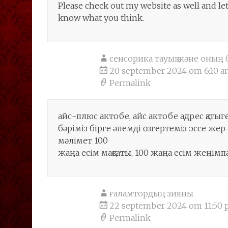
Please check out my website as well and le
know what you think.
сенсорика тауық және оның 
20 september 2024 om 6:10 
Permalink
айс-плюс актобе, айс актобе адрес қатыге
бәріміз бірге әлемді өзгертеміз эссе ж
мәлімет 100
жаңа есім мақсаты, 100 жаңа есім жеңім
ғаламтордың зияны
22 september 2024 om 11:50
Permalink