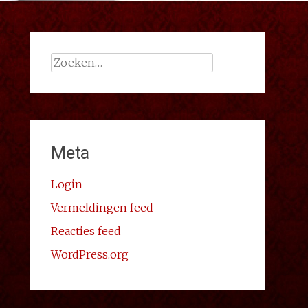
Zoeken
naar:
Meta
Login
Vermeldingen feed
Reacties feed
WordPress.org