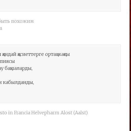
у быть похожим
m
ндай қасиеттерге ортақ жақсы
құпиясы
у бақшаларды,
н кабылданды,
isto in Francia Helvepharm Alost (Aalst)