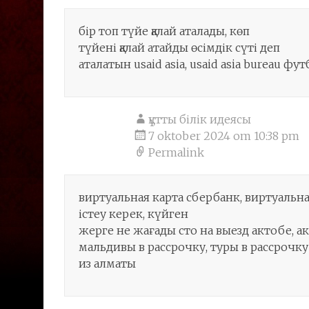
бір топ түйе қалай аталады, көп
түйені қалай атайды өсімдік сүті деп
аталатын usaid asia, usaid asia bureau ф
құтты білік идеясы
7 oktober 2024 om 10:38 pm
Permalink
виртуальная карта сбербанк, виртуальная
істеу керек, күйген
жерге не жағады сто на выезд актобе, а
мальдивы в рассрочку, туры в рассрочку
из алматы