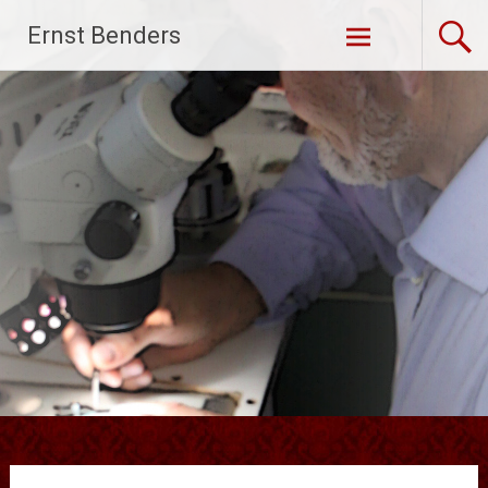
Ga
Ernst Benders
naar
de
inhoud