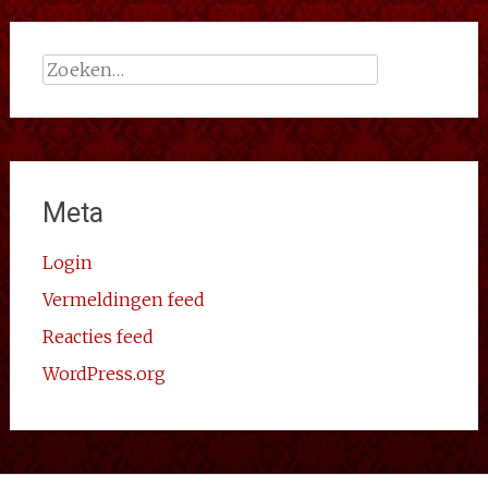
Zoeken
naar:
Meta
Login
Vermeldingen feed
Reacties feed
WordPress.org