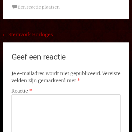
Een reactie plaatsen
Bericht
←
Stemvork Horloges
navigatie
Geef een reactie
Je e-mailadres wordt niet gepubliceerd.
Vereiste
velden zijn gemarkeerd met
*
Reactie
*