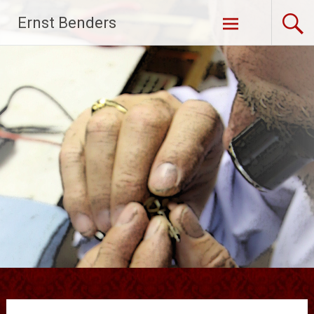
Ga
Ernst Benders
naar
de
inhoud