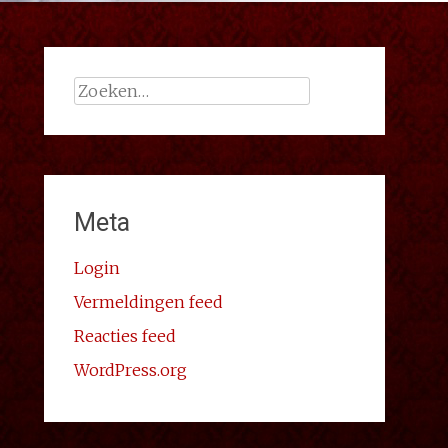
Zoeken
naar:
Meta
Login
Vermeldingen feed
Reacties feed
WordPress.org