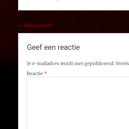
Bericht
←
Wijzerplaten
navigatie
Geef een reactie
Je e-mailadres wordt niet gepubliceerd.
Verei
Reactie
*