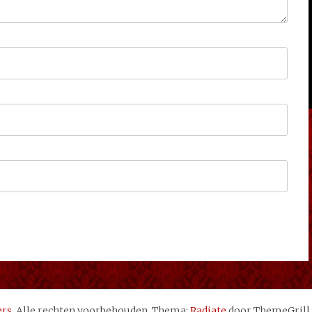
ers
. Alle rechten voorbehouden. Thema:
Radiate
door ThemeGrill