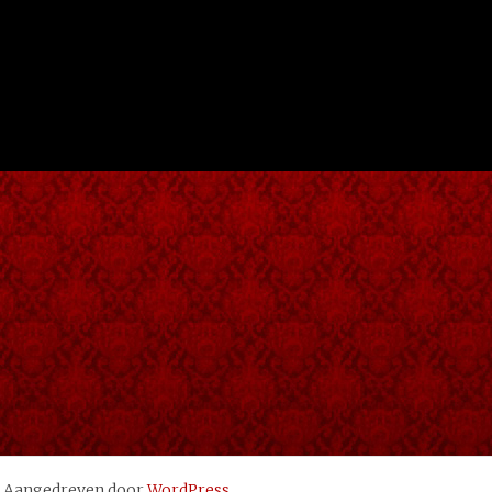
. Aangedreven door
WordPress
.