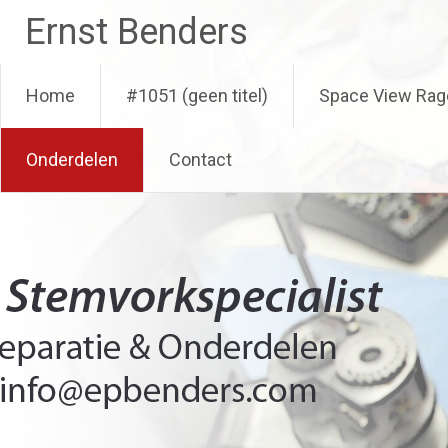
Ga
Ernst Benders
naar
de
inhoud
Home
#1051 (geen titel)
Space View Rag
Onderdelen
Contact