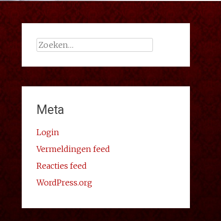
Zoeken
naar:
Meta
Login
Vermeldingen feed
Reacties feed
WordPress.org