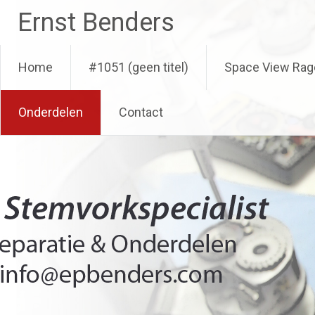
Ga
Ernst Benders
naar
de
inhoud
Home
#1051 (geen titel)
Space View Rag
Onderdelen
Contact