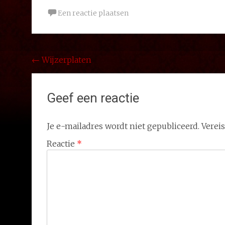
Een reactie plaatsen
Bericht
←
Wijzerplaten
navigatie
Geef een reactie
Je e-mailadres wordt niet gepubliceerd.
Verei
Reactie
*